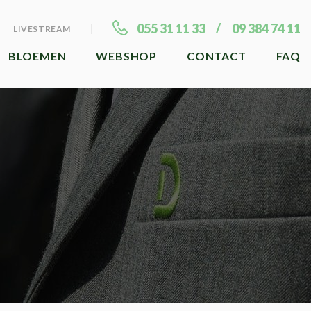
055 31 11 33
09 384 74 11
LIVESTREAM
BLOEMEN
WEBSHOP
CONTACT
FAQ