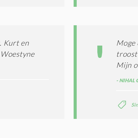
 Kurt en
Moge d
e Woestyne
troost
Mijn 
NIHAL 
Si