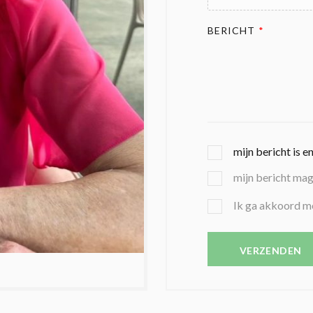
BERICHT
*
G
mijn bericht is e
E
mijn bericht ma
K
O
B
Ik ga akkoord m
Z
E
E
V
N
E
VERZENDEN
C
S
O
T
N
I
D
G
O