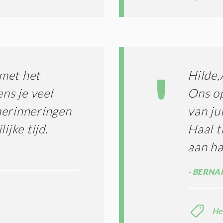
met het
Hilde,
ens je veel
Ons op
herinneringen
van ju
ijke tijd.
Haal t
aan ha
BERNAR
He