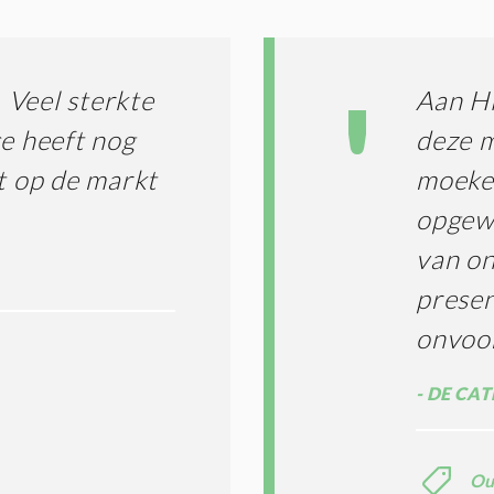
I
L
N
A
G
T
T
I
 Veel sterkte
Aan Hi
E
E
R
se heeft nog
deze m
*
M
ht op de markt
moeke 
E
N
opgewe
E
N
van on
C
O
presen
N
onvoor
D
I
T
DE CATE
I
E
S
*
Ou