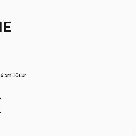
ME
26 om 10 uur