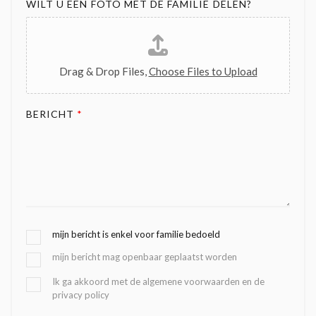
WILT U EEN FOTO MET DE FAMILIE DELEN?
Drag & Drop Files,
Choose Files to Upload
BERICHT
*
G
mijn bericht is enkel voor familie bedoeld
E
mijn bericht mag openbaar geplaatst worden
K
O
B
Ik ga akkoord met de algemene voorwaarden en de
Z
privacy policy
E
E
V