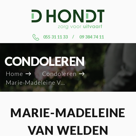
055 31 11 33
09 384 74 11
CONDOLEREN
Home
Condoleren
Marie-Madeleine Van Welden
MARIE-MADELEINE
VAN WELDEN