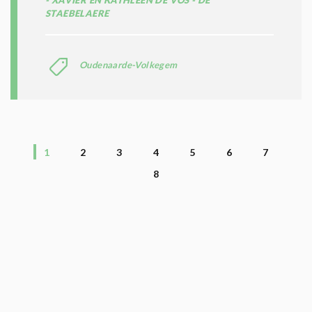
STAEBELAERE
Oudenaarde-Volkegem
1
2
3
4
5
6
7
8