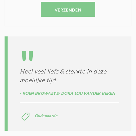
N
E
C
VERZENDEN
S
O
T
N
I
D
G
O
I
L
N
A
G
T
T
I
E
E
R
Heel veel liefs & sterkte in deze
*
M
moeilijke tijd
E
N
KOEN BROWAEYS/ DORA LOU VANDER BEKEN
E
N
C
O
Oudenaarde
N
D
I