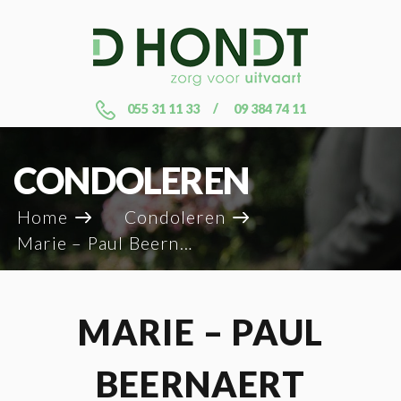
055 31 11 33
09 384 74 11
CONDOLEREN
Home
Condoleren
Marie – Paul Beernaert
MARIE – PAUL
BEERNAERT