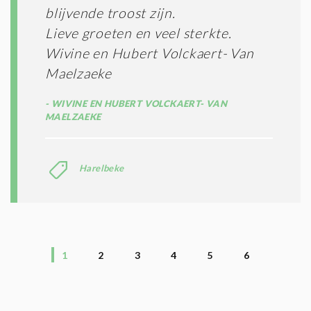
blijvende troost zijn.
Lieve groeten en veel sterkte.
Wivine en Hubert Volckaert- Van
Maelzaeke
WIVINE EN HUBERT VOLCKAERT- VAN
MAELZAEKE
Harelbeke
1
2
3
4
5
6