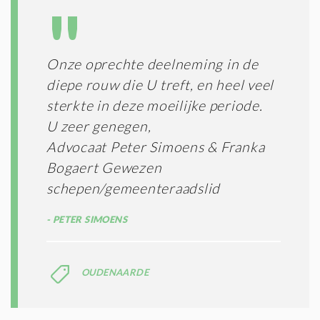
A
G
T
T
I
E
E
R
Onze oprechte deelneming in de
*
M
diepe rouw die U treft, en heel veel
E
N
sterkte in deze moeilijke periode.
E
U zeer genegen,
N
Advocaat Peter Simoens & Franka
C
O
Bogaert Gewezen
N
schepen/gemeenteraadslid
D
I
PETER SIMOENS
T
I
E
S
OUDENAARDE
*