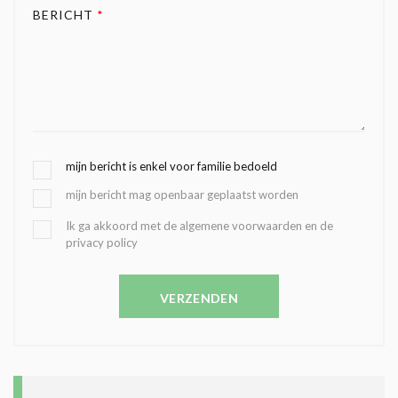
BERICHT
*
G
mijn bericht is enkel voor familie bedoeld
E
mijn bericht mag openbaar geplaatst worden
K
O
B
Ik ga akkoord met de algemene voorwaarden en de
Z
privacy policy
E
E
V
N
E
C
VERZENDEN
S
O
T
N
I
D
G
O
I
L
N