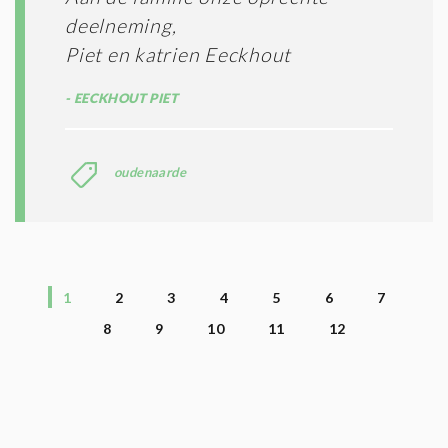
deelneming,
Piet en katrien Eeckhout
EECKHOUT PIET
oudenaarde
1
2
3
4
5
6
7
8
9
10
11
12