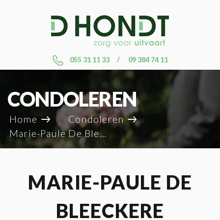
055 31 11 33
09 384 74 11
CONDOLEREN
Home
Condoleren
Marie-Paule De Bleeckere
MARIE-PAULE DE
BLEECKERE