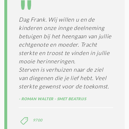
T
T
I
E
E
R
Dag Frank. Wij willen u en de
*
M
kinderen onze innge deelneming
E
N
betuigen bij het heengaan van jullie
E
echtgenote en moeder. Tracht
N
sterkte en troost te vinden in jullie
C
O
mooie herinneringen.
N
Sterven is verhuizen naar de ziel
D
I
van diegenen die je lief hebt. Veel
T
sterkte gewenst voor de toekomst.
I
E
ROMAN WALTER - SMET BEATRIJS
S
*
9700