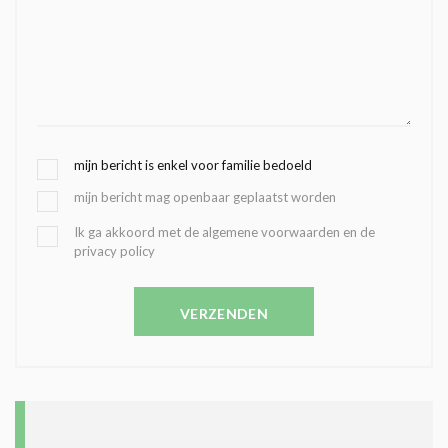
G
mijn bericht is enkel voor familie bedoeld
E
mijn bericht mag openbaar geplaatst worden
K
O
B
Ik ga akkoord met de algemene voorwaarden en de
Z
privacy policy
E
E
V
N
E
C
VERZENDEN
S
O
T
N
I
D
G
O
I
L
N
A
G