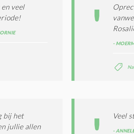
S
en veel
Oprech
*
eriode!
vanweg
Rosali
MORNIE
MOERMA
Na
bij het
Veel s
 jullie allen
ANNELE