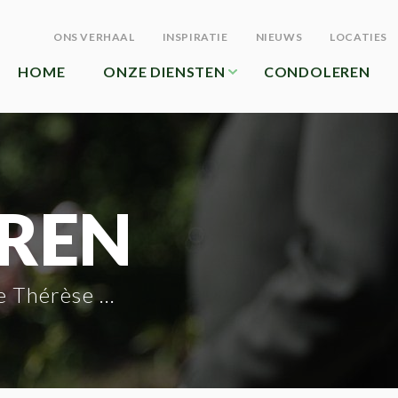
ONS VERHAAL
INSPIRATIE
NIEUWS
LOCATIES
HOME
ONZE DIENSTEN
CONDOLEREN
REN
érèse De Winter