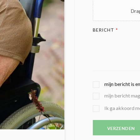
Drag
BERICHT
*
G
mijn bericht is e
E
mijn bericht ma
K
O
B
Ik ga akkoord m
Z
E
E
V
N
E
VERZENDEN
C
S
O