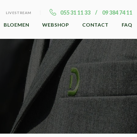
055 31 11 33
09 384 74 11
LIVESTREAM
BLOEMEN
WEBSHOP
CONTACT
FAQ