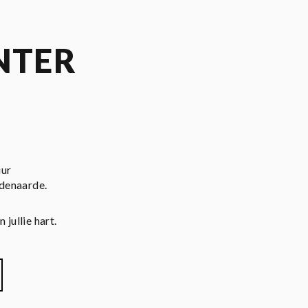
NTER
uur
udenaarde.
jullie hart.