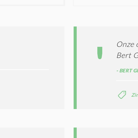
T
N
I
D
G
O
I
L
N
A
G
T
T
I
Onze o
E
E
R
Bert G
*
M
E
BERT G
N
E
N
C
Zi
O
N
D
I
T
I
E