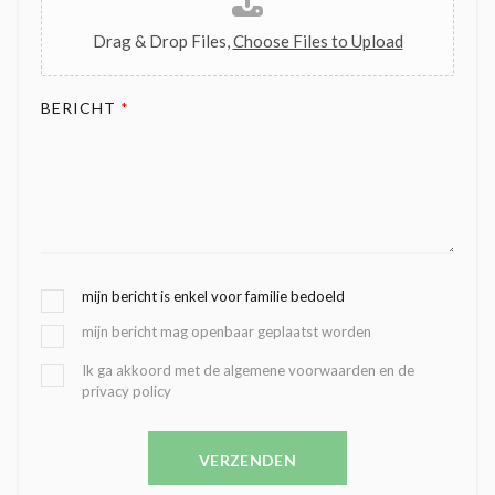
Drag & Drop Files,
Choose Files to Upload
BERICHT
*
G
mijn bericht is enkel voor familie bedoeld
E
mijn bericht mag openbaar geplaatst worden
K
O
B
Ik ga akkoord met de algemene voorwaarden en de
Z
privacy policy
E
E
V
N
E
C
VERZENDEN
S
O
T