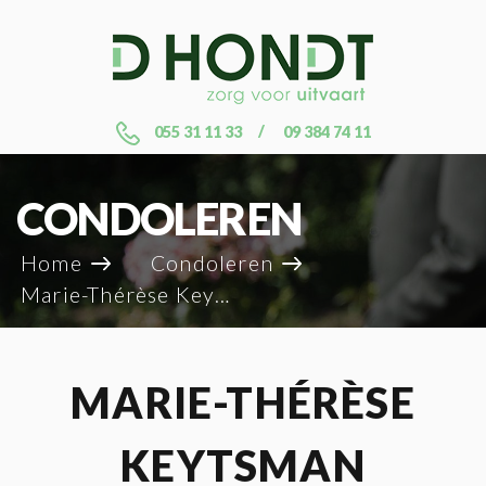
055 31 11 33
09 384 74 11
CONDOLEREN
Home
Condoleren
Marie-Thérèse Keytsman
MARIE-THÉRÈSE
KEYTSMAN