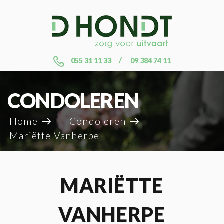
055 31 11 33
09 384 74 11
CONDOLEREN
Home
Condoleren
Mariëtte Vanherpe
MARIËTTE
VANHERPE