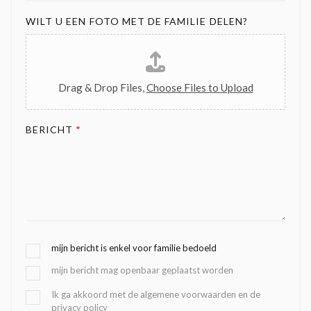
WILT U EEN FOTO MET DE FAMILIE DELEN?
Drag & Drop Files,
Choose Files to Upload
BERICHT
*
G
mijn bericht is enkel voor familie bedoeld
E
mijn bericht mag openbaar geplaatst worden
K
O
B
Ik ga akkoord met de algemene voorwaarden en de
Z
privacy policy
E