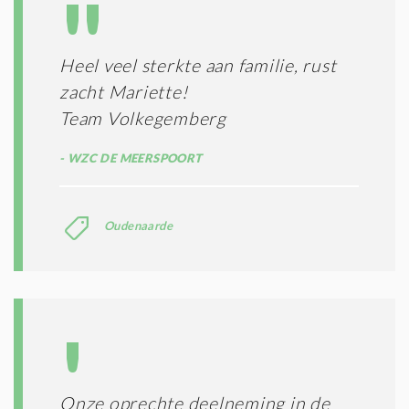
T
T
I
E
E
R
Heel veel sterkte aan familie, rust
*
M
zacht Mariette!
E
N
Team Volkegemberg
E
N
WZC DE MEERSPOORT
C
O
N
Oudenaarde
D
I
T
I
E
S
*
Onze oprechte deelneming in de