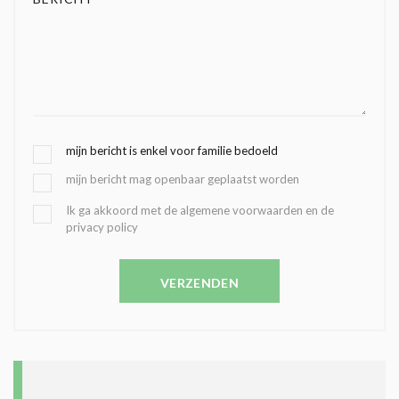
G
mijn bericht is enkel voor familie bedoeld
E
mijn bericht mag openbaar geplaatst worden
K
O
B
Ik ga akkoord met de algemene voorwaarden en de
Z
privacy policy
E
E
V
N
E
C
VERZENDEN
S
O
T
N
I
D
G
O
I
L
N
A
G