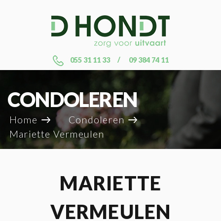
055 31 11 33
09 384 74 11
CONDOLEREN
Home
Condoleren
Mariette Vermeulen
MARIETTE
VERMEULEN