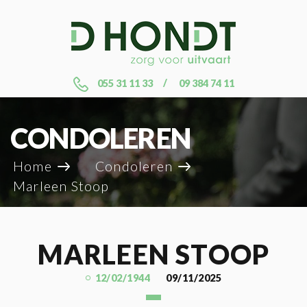
055 31 11 33
09 384 74 11
CONDOLEREN
Home
Condoleren
Marleen Stoop
MARLEEN STOOP
12/02/1944
09/11/2025