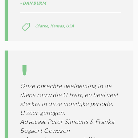
DAN BURM
N
E
N
C
Olathe, Kansas, USA
O
N
D
I
T
I
E
S
*
Onze oprechte deelneming in de
diepe rouw die U treft, en heel veel
sterkte in deze moeilijke periode.
U zeer genegen,
Advocaat Peter Simoens & Franka
Bogaert Gewezen