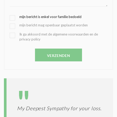
G
mijn bericht is enkel voor familie bedoeld
E
mijn bericht mag openbaar geplaatst worden
K
O
B
Ik ga akkoord met de algemene voorwaarden en de
Z
privacy policy
E
E
V
N
E
C
VERZENDEN
S
O
T
N
I
D
G
O
I
L
N
A
G
T
T
I
E
E
R
My Deepest Sympathy for your loss.
*
M
E