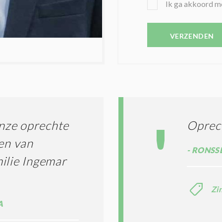
B
Ik ga akkoord m
Z
E
E
V
N
E
VERZENDEN
C
S
O
T
N
I
D
G
O
I
L
N
A
G
T
T
I
onze oprechte
Oprec
E
E
R
den van
*
M
RONSSE
ilie Ingemar
E
N
E
Zi
N
C
A
O
N