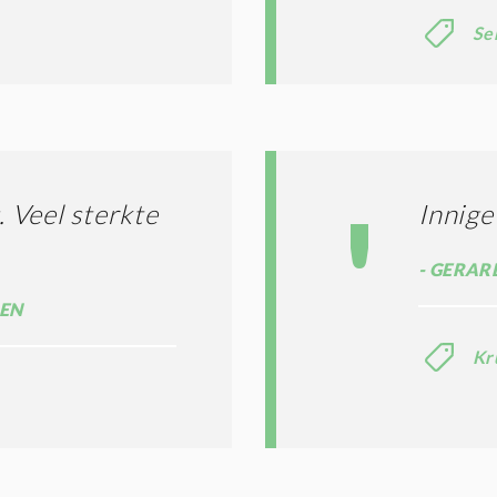
Se
 Veel sterkte
Innige
GERARD
REN
Kr