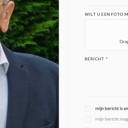
WILT U EEN FOTO M
Drag
BERICHT
*
G
mijn bericht is e
E
mijn bericht ma
K
O