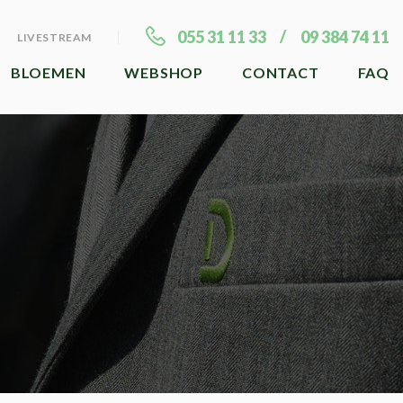
055 31 11 33
09 384 74 11
LIVESTREAM
BLOEMEN
WEBSHOP
CONTACT
FAQ