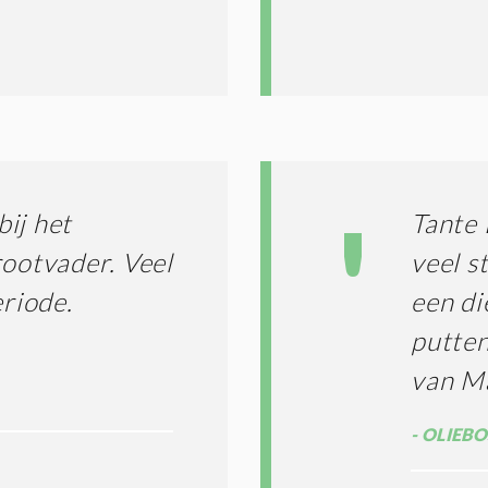
D
I
T
I
E
S
*
ij het
Tante 
rootvader. Veel
veel s
eriode.
een di
putte
van Ma
OLIEBOS