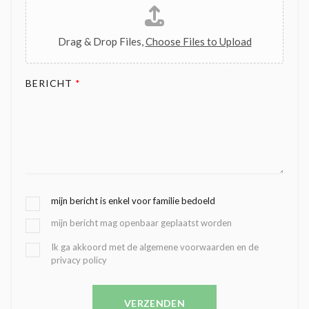
Drag & Drop Files,
Choose Files to Upload
BERICHT
*
G
mijn bericht is enkel voor familie bedoeld
E
mijn bericht mag openbaar geplaatst worden
K
O
B
Ik ga akkoord met de algemene voorwaarden en de
Z
privacy policy
E
E
V
N
E
C
VERZENDEN
S