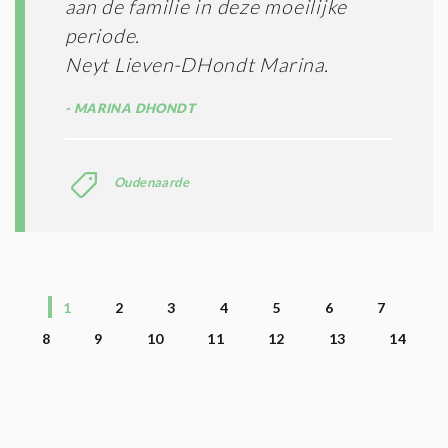
aan de familie in deze moeilijke
periode.
Neyt Lieven-DHondt Marina.
MARINA DHONDT
Oudenaarde
1
2
3
4
5
6
7
8
9
10
11
12
13
14