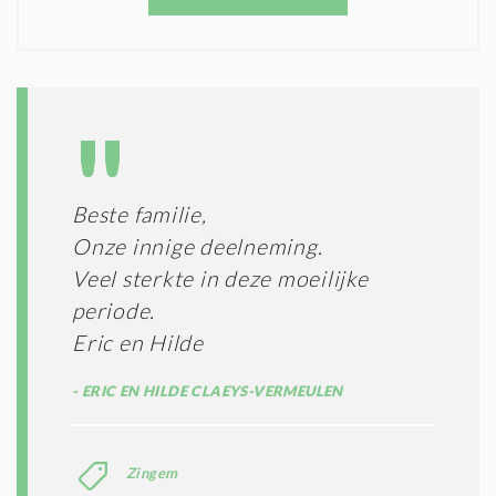
O
T
N
I
D
G
O
I
L
N
A
G
T
T
I
E
E
R
Beste familie,
*
M
Onze innige deelneming.
E
N
Veel sterkte in deze moeilijke
E
periode.
N
Eric en Hilde
C
O
N
ERIC EN HILDE CLAEYS-VERMEULEN
D
I
T
Zingem
I