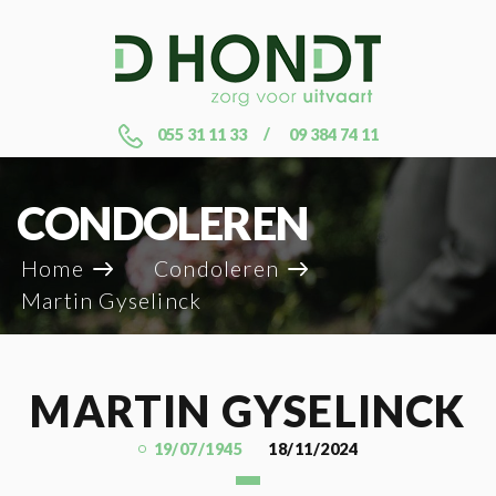
055 31 11 33
09 384 74 11
CONDOLEREN
Home
Condoleren
Martin Gyselinck
MARTIN GYSELINCK
19/07/1945
18/11/2024