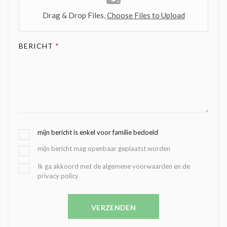
Drag & Drop Files,
Choose Files to Upload
BERICHT
*
G
mijn bericht is enkel voor familie bedoeld
E
mijn bericht mag openbaar geplaatst worden
K
O
B
Ik ga akkoord met de algemene voorwaarden en de
Z
privacy policy
E
E
V
N
E
C
VERZENDEN
S
O
T