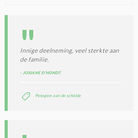
N
I
D
G
O
I
L
N
A
G
T
T
I
E
E
R
Innige deelneming, veel sterkte aan
*
M
de familie.
E
N
JOSIANE D’HONDT
E
N
C
O
Petegem aan de schelde
N
D
I
T
I
E
S