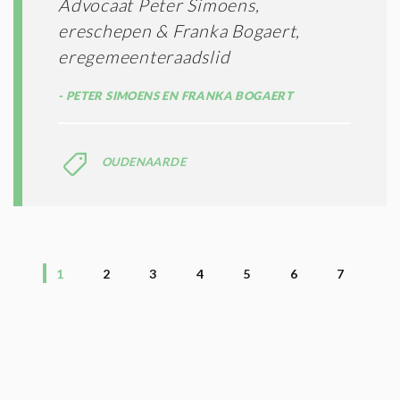
Advocaat Peter Simoens,
ereschepen & Franka Bogaert,
eregemeenteraadslid
PETER SIMOENS EN FRANKA BOGAERT
OUDENAARDE
1
2
3
4
5
6
7