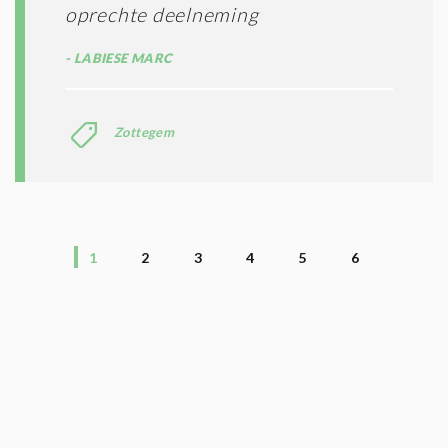
oprechte deelneming
LABIESE MARC
Zottegem
1
2
3
4
5
6