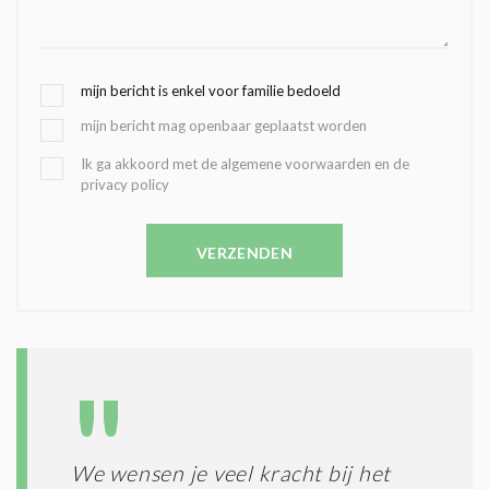
G
mijn bericht is enkel voor familie bedoeld
E
mijn bericht mag openbaar geplaatst worden
K
O
B
Ik ga akkoord met de algemene voorwaarden en de
Z
privacy policy
E
E
V
N
E
C
VERZENDEN
S
O
T
N
I
D
G
O
I
L
N
A
G
T
T
I
E
E
R
We wensen je veel kracht bij het
*
M