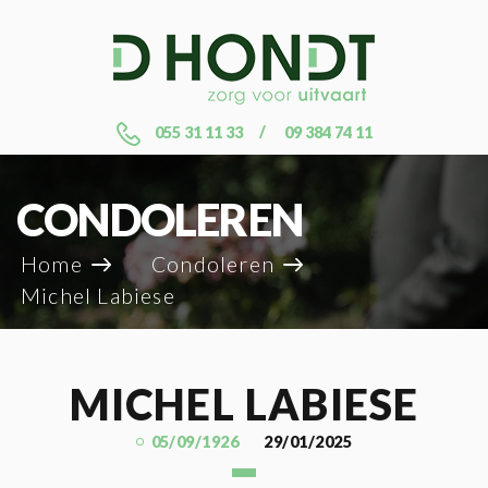
055 31 11 33
09 384 74 11
CONDOLEREN
Home
Condoleren
Michel Labiese
MICHEL LABIESE
05/09/1926
29/01/2025