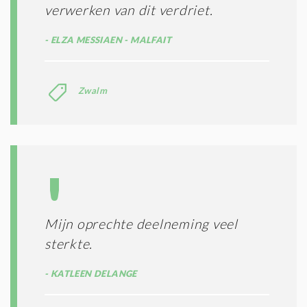
verwerken van dit verdriet.
E
N
ELZA MESSIAEN - MALFAIT
E
N
C
O
Zwalm
N
D
I
T
I
E
S
*
Mijn oprechte deelneming veel
sterkte.
KATLEEN DELANGE