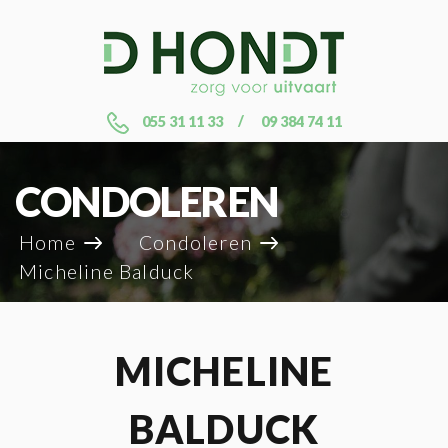
055 31 11 33
09 384 74 11
CONDOLEREN
Home
Condoleren
Micheline Balduck
MICHELINE
BALDUCK