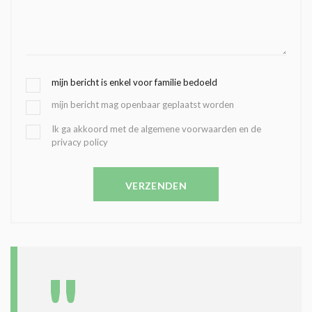
G
mijn bericht is enkel voor familie bedoeld
E
mijn bericht mag openbaar geplaatst worden
K
O
B
Ik ga akkoord met de algemene voorwaarden en de
Z
privacy policy
E
E
V
N
E
C
VERZENDEN
S
O
T
N
I
D
G
O
I
L
N
A
G
T
T
I
E