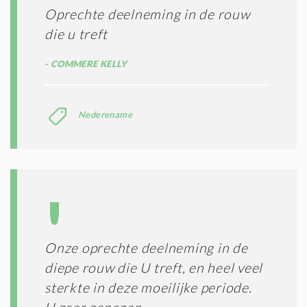
E
R
Oprechte deelneming in de rouw
*
M
die u treft
E
N
COMMERE KELLY
E
N
C
O
Nederename
N
D
I
T
I
E
S
*
Onze oprechte deelneming in de
diepe rouw die U treft, en heel veel
sterkte in deze moeilijke periode.