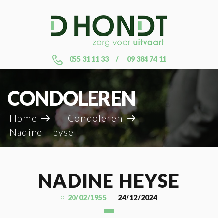
055 31 11 33
09 384 74 11
CONDOLEREN
Home
Condoleren
Nadine Heyse
NADINE HEYSE
20/02/1955
24/12/2024