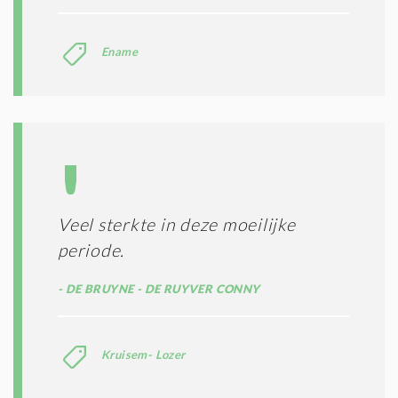
N
C
O
Ename
N
D
I
T
I
E
S
*
Veel sterkte in deze moeilijke
periode.
DE BRUYNE - DE RUYVER CONNY
Kruisem- Lozer