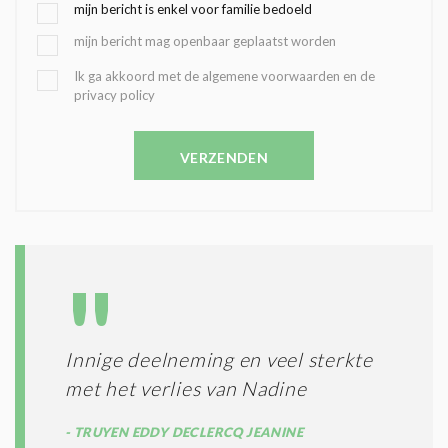
G
mijn bericht is enkel voor familie bedoeld
E
mijn bericht mag openbaar geplaatst worden
K
O
B
Ik ga akkoord met de algemene voorwaarden en de
Z
privacy policy
E
E
V
N
E
C
VERZENDEN
S
O
T
N
I
D
G
O
I
L
N
A
G
T
T
I
E
E
R
Innige deelneming en veel sterkte
*
M
met het verlies van Nadine
E
N
TRUYEN EDDY DECLERCQ JEANINE
E