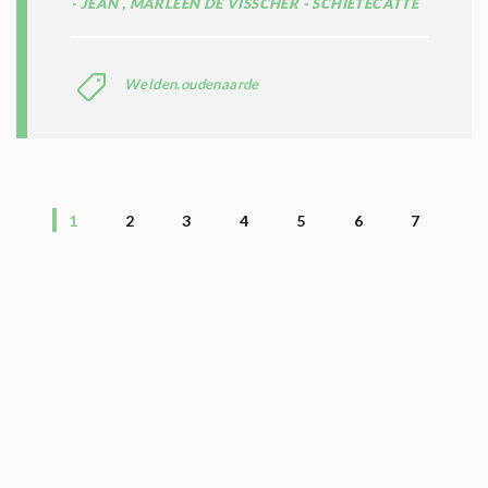
JEAN , MARLEEN DE VISSCHER - SCHIETECATTE
Welden.oudenaarde
1
2
3
4
5
6
7