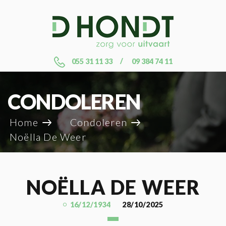
055 31 11 33
09 384 74 11
CONDOLEREN
Home
Condoleren
Noëlla De Weer
NOËLLA DE WEER
16/12/1934
28/10/2025