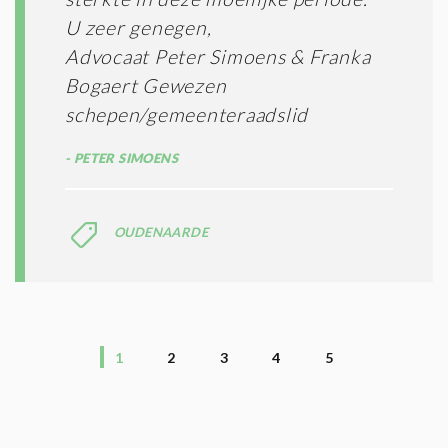
U zeer genegen,
Advocaat Peter Simoens & Franka
Bogaert Gewezen
schepen/gemeenteraadslid
PETER SIMOENS
OUDENAARDE
1
2
3
4
5