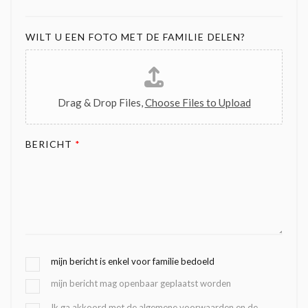
WILT U EEN FOTO MET DE FAMILIE DELEN?
Drag & Drop Files,
Choose Files to Upload
BERICHT
*
G
mijn bericht is enkel voor familie bedoeld
E
mijn bericht mag openbaar geplaatst worden
K
O
B
Ik ga akkoord met de algemene voorwaarden en de