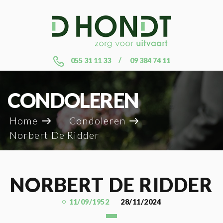
055 31 11 33
09 384 74 11
CONDOLEREN
Home
Condoleren
Norbert De Ridder
NORBERT DE RIDDER
11/09/1952
28/11/2024