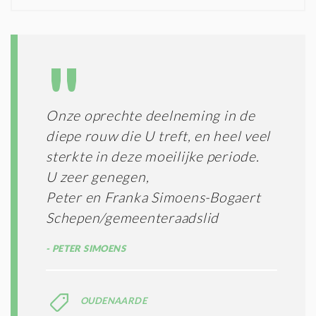
N
I
D
G
O
I
L
N
A
G
T
T
I
E
E
R
Onze oprechte deelneming in de
*
M
diepe rouw die U treft, en heel veel
E
N
sterkte in deze moeilijke periode.
E
U zeer genegen,
N
Peter en Franka Simoens-Bogaert
C
O
Schepen/gemeenteraadslid
N
D
PETER SIMOENS
I
T
I
E
OUDENAARDE
S