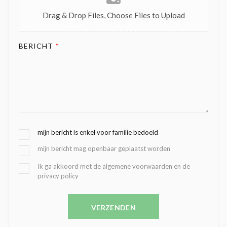
Drag & Drop Files,
Choose Files to Upload
BERICHT
*
G
mijn bericht is enkel voor familie bedoeld
E
mijn bericht mag openbaar geplaatst worden
K
O
B
Ik ga akkoord met de algemene voorwaarden en de
Z
privacy policy
E
E
V
N
E
C
VERZENDEN
S
O
T