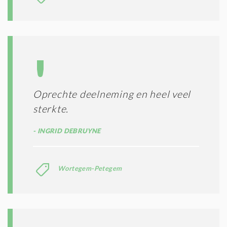
I
T
I
E
S
*
Oprechte deelneming en heel veel
sterkte.
INGRID DEBRUYNE
Wortegem-Petegem