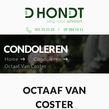
055 31 11 33
09 384 74 11
CONDOLEREN
Home
Condoleren
Octaaf Van Coster
OCTAAF VAN
COSTER