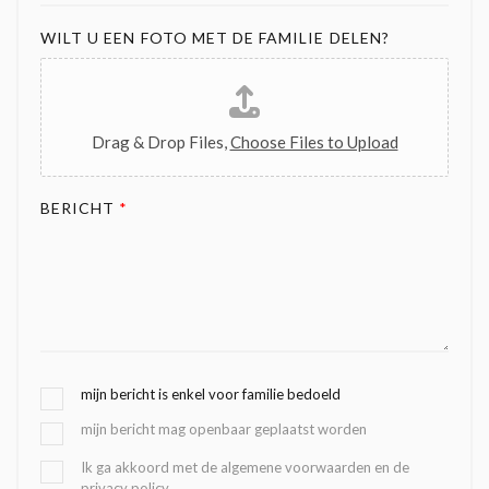
WILT U EEN FOTO MET DE FAMILIE DELEN?
Drag & Drop Files,
Choose Files to Upload
BERICHT
*
G
mijn bericht is enkel voor familie bedoeld
E
mijn bericht mag openbaar geplaatst worden
K
O
B
Ik ga akkoord met de algemene voorwaarden en de
Z
privacy policy