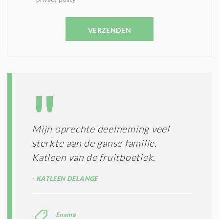
E
E
V
N
E
C
VERZENDEN
S
O
T
N
I
D
G
O
I
L
N
A
G
T
T
I
E
E
R
Mijn oprechte deelneming veel
*
M
sterkte aan de ganse familie.
E
N
Katleen van de fruitboetiek.
E
N
KATLEEN DELANGE
C
O
N
Ename
D