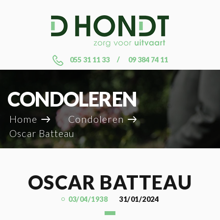
055 31 11 33
09 384 74 11
CONDOLEREN
Home
Condoleren
Oscar Batteau
OSCAR BATTEAU
03/04/1938
31/01/2024