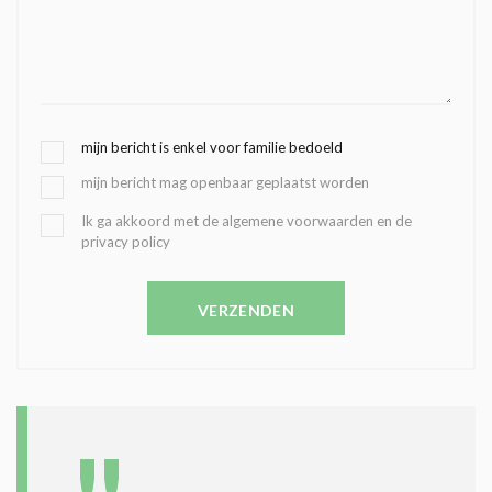
G
mijn bericht is enkel voor familie bedoeld
E
mijn bericht mag openbaar geplaatst worden
K
O
B
Ik ga akkoord met de algemene voorwaarden en de
Z
privacy policy
E
E
V
N
E
C
VERZENDEN
S
O
T
N
I
D
G
O
I
L
N
A
G
T
T