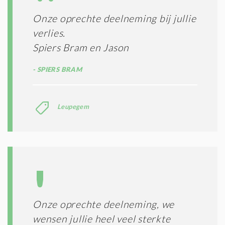
I
E
E
R
Onze oprechte deelneming bij jullie
*
M
verlies.
E
N
Spiers Bram en Jason
E
N
SPIERS BRAM
C
O
N
Leupegem
D
I
T
I
E
S
*
Onze oprechte deelneming, we
wensen jullie heel veel sterkte