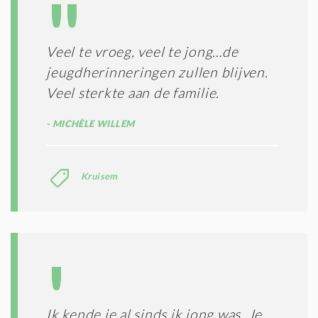
T
T
I
E
E
R
Veel te vroeg, veel te jong…de
*
M
jeugdherinneringen zullen blijven.
E
N
Veel sterkte aan de familie.
E
N
MICHÈLE WILLEM
C
O
N
Kruisem
D
I
T
I
E
S
*
Ik kende je al sinds ik jong was. Je