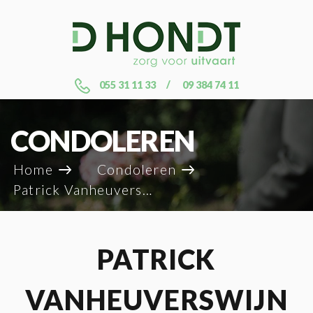
055 31 11 33
09 384 74 11
CONDOLEREN
Home
Condoleren
Patrick Vanheuverswijn
PATRICK
VANHEUVERSWIJN