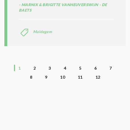
MARNIX & BRIGITTE VANHEUVERSWIJN - DE
BAETS
Maldegem
1
2
3
4
5
6
7
8
9
10
11
12