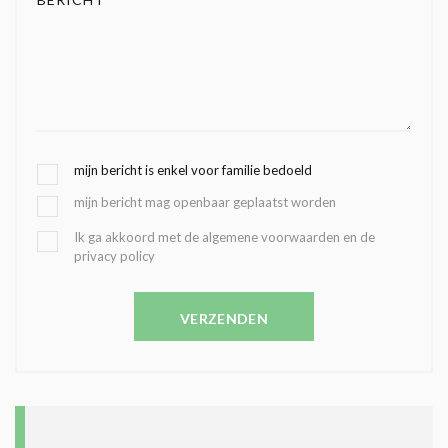
G
mijn bericht is enkel voor familie bedoeld
E
mijn bericht mag openbaar geplaatst worden
K
O
B
Ik ga akkoord met de algemene voorwaarden en de
Z
privacy policy
E
E
V
N
E
C
VERZENDEN
S
O
T
N
I
D
G
O
I
L
N
A
G