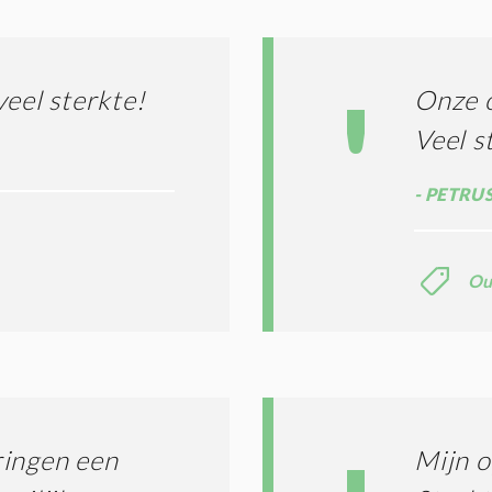
I
L
N
A
G
T
T
I
veel sterkte!
Onze 
E
E
R
Veel s
*
M
E
PETRUS
N
E
N
C
Ou
O
N
D
I
T
I
E
S
ringen een
Mijn 
*