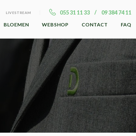
055 31 11 33
09 384 74 11
LIVESTREAM
BLOEMEN
WEBSHOP
CONTACT
FAQ