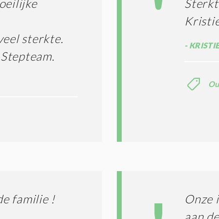
eilijke
Sterkt
Krist
eel sterkte.
KRISTI
 Stepteam.
Ou
 familie !
Onze i
aan de