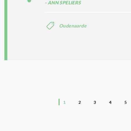
ANN SPELIERS
Oudenaarde
1
2
3
4
5