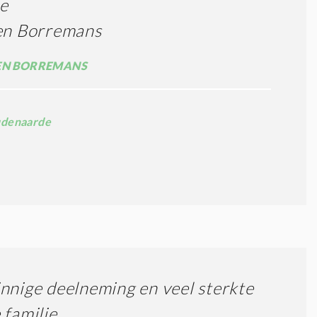
e
ien Borremans
EN BORREMANS
denaarde
nnige deelneming en veel sterkte
 familie.