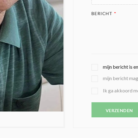
BERICHT
*
G
mijn bericht is e
E
mijn bericht ma
K
O
B
Ik ga akkoord m
Z
E
E
V
N
E
VERZENDEN
C
S
O
T
N
I
D
G
O