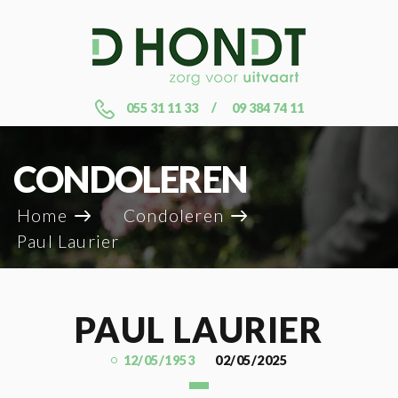
055 31 11 33
09 384 74 11
CONDOLEREN
Home
Condoleren
Paul Laurier
PAUL LAURIER
12/05/1953
02/05/2025