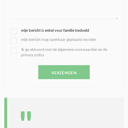
G
mijn bericht is enkel voor familie bedoeld
E
mijn bericht mag openbaar geplaatst worden
K
O
B
Ik ga akkoord met de algemene voorwaarden en de
Z
privacy policy
E
E
V
N
E
C
VERZENDEN
S
O
T
N
I
D
G
O
I
L
N
A
G
T
T
I
E
E
R