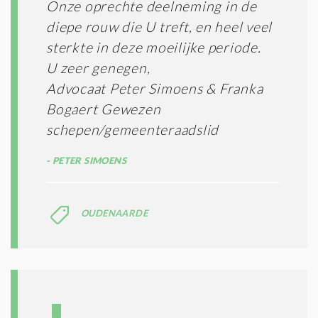
Onze oprechte deelneming in de
*
M
diepe rouw die U treft, en heel veel
E
N
sterkte in deze moeilijke periode.
E
U zeer genegen,
N
Advocaat Peter Simoens & Franka
C
O
Bogaert Gewezen
N
schepen/gemeenteraadslid
D
I
PETER SIMOENS
T
I
E
S
OUDENAARDE
*