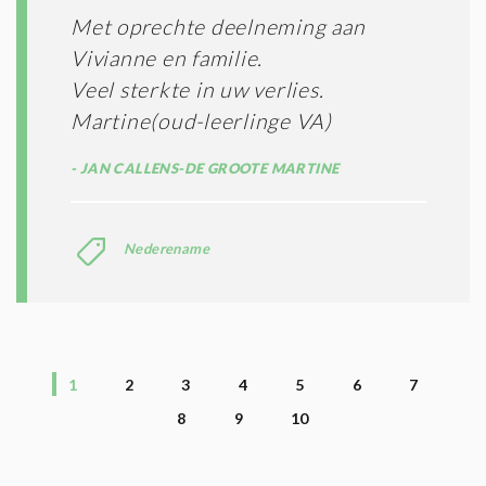
Met oprechte deelneming aan
Vivianne en familie.
Veel sterkte in uw verlies.
Martine(oud-leerlinge VA)
JAN CALLENS-DE GROOTE MARTINE
Nederename
1
2
3
4
5
6
7
8
9
10