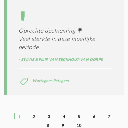
Oprechte deelneming 💐
Veel sterkte in deze moeilijke
periode.
SYLVIE & FILIP VAN EECKHOUT-VAN DORPE
Wortegem-Petegem
1
2
3
4
5
6
7
8
9
10