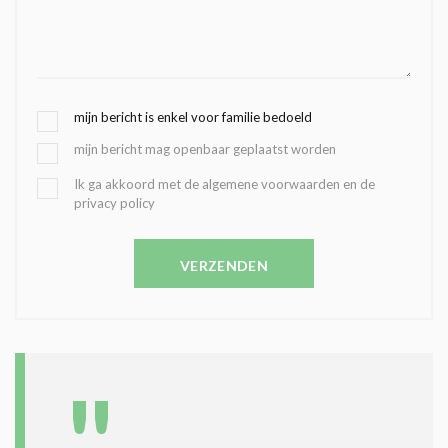
G
mijn bericht is enkel voor familie bedoeld
E
mijn bericht mag openbaar geplaatst worden
K
O
B
Ik ga akkoord met de algemene voorwaarden en de
Z
privacy policy
E
E
V
N
E
C
VERZENDEN
S
O
T
N
I
D
G
O
I
L
N
A
G
T
T
I
E