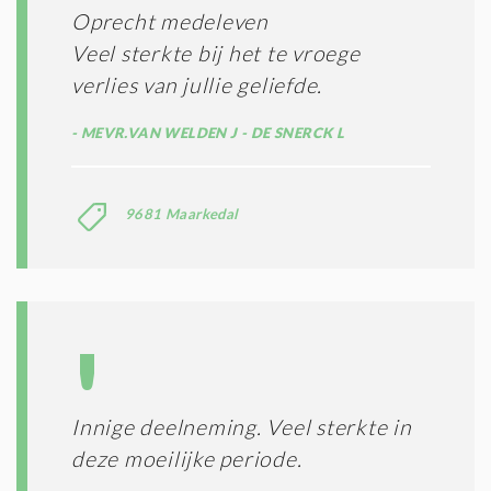
E
R
Oprecht medeleven
*
M
Veel sterkte bij het te vroege
E
N
verlies van jullie geliefde.
E
N
MEVR.VAN WELDEN J - DE SNERCK L
C
O
N
9681 Maarkedal
D
I
T
I
E
S
*
Innige deelneming. Veel sterkte in
deze moeilijke periode.