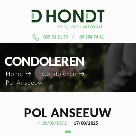
055 31 11 33
09 384 74 11
CONDOLEREN
Home
Condoleren
Pol Anseeuw
POL ANSEEUW
20/05/1952
17/08/2025