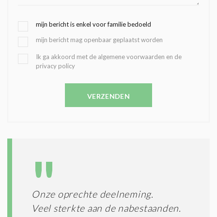
G
mijn bericht is enkel voor familie bedoeld
E
mijn bericht mag openbaar geplaatst worden
K
O
B
Ik ga akkoord met de algemene voorwaarden en de
Z
privacy policy
E
E
V
N
E
C
VERZENDEN
S
O
T
N
I
D
G
O
I
L
N
A
G
T
T
I
E
E
R
Onze oprechte deelneming.
*
M
Veel sterkte aan de nabestaanden.
E