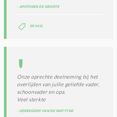
N
APOTHEEK DE GROOTE
E
N
C
O
BRAKEL
N
D
I
T
I
E
S
*
Onze oprechte deelneming bij het
overlijden van jullie geliefde vader,
schoonvader en opa.
Veel sterkte
HERREGODS VAN DE WATTYNE