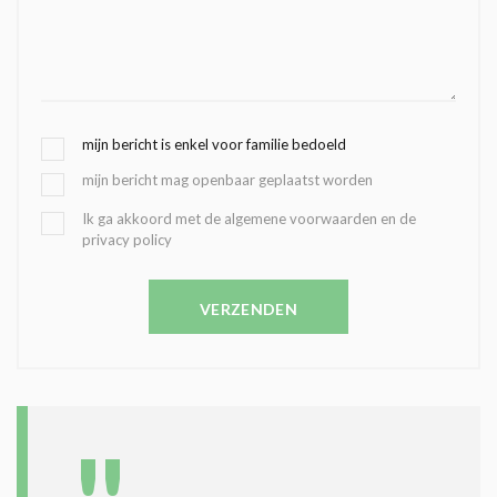
G
mijn bericht is enkel voor familie bedoeld
E
mijn bericht mag openbaar geplaatst worden
K
O
B
Ik ga akkoord met de algemene voorwaarden en de
Z
privacy policy
E
E
V
N
E
C
VERZENDEN
S
O
T
N
I
D
G
O
I
L
N
A
G
T
T
I