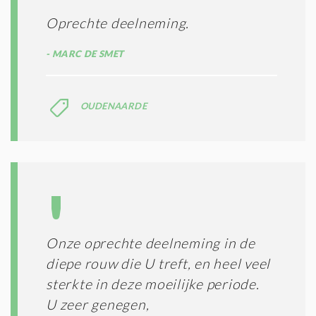
E
E
R
Oprechte deelneming.
*
M
E
MARC DE SMET
N
E
N
C
OUDENAARDE
O
N
D
I
T
I
E
S
*
Onze oprechte deelneming in de
diepe rouw die U treft, en heel veel
sterkte in deze moeilijke periode.
U zeer genegen,