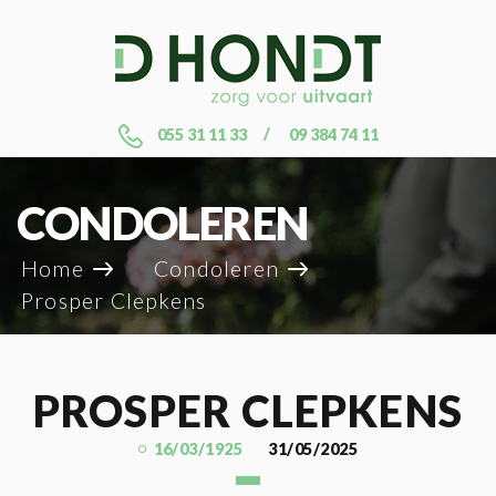
055 31 11 33
09 384 74 11
CONDOLEREN
Home
Condoleren
Prosper Clepkens
PROSPER CLEPKENS
16/03/1925
31/05/2025