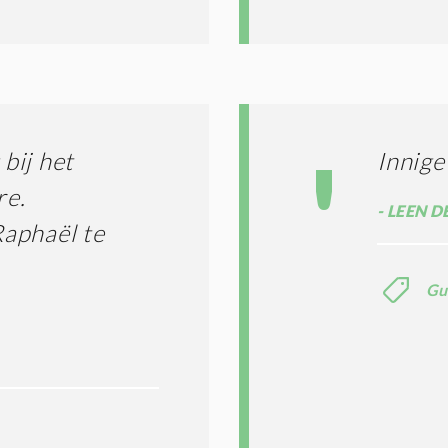
bij het
Innig
re.
LEEN D
aphaël te
Gu