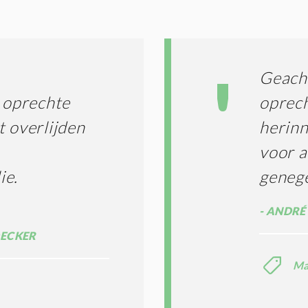
G
O
I
L
N
A
G
T
T
I
Geacht
E
E
R
e oprechte
oprech
*
M
t overlijden
herinn
E
N
voor a
E
N
ie.
geneg
C
O
ANDRÉ 
N
D
DECKER
I
T
Ma
I
E
S