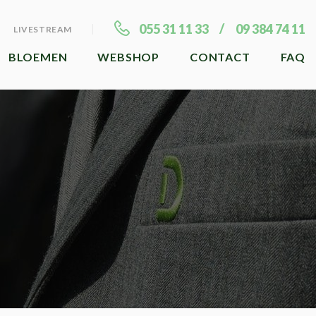
055 31 11 33
09 384 74 11
LIVESTREAM
BLOEMEN
WEBSHOP
CONTACT
FAQ