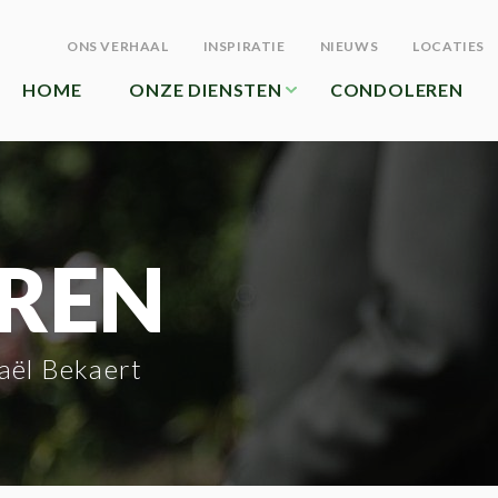
ONS VERHAAL
INSPIRATIE
NIEUWS
LOCATIES
HOME
ONZE DIENSTEN
CONDOLEREN
REN
aël Bekaert