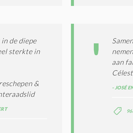
*
in de diepe
Samen 
el sterkte in
nemen 
aan fa
Céles
ereschepen &
JOSÉ E
teraadslid
ERT
96