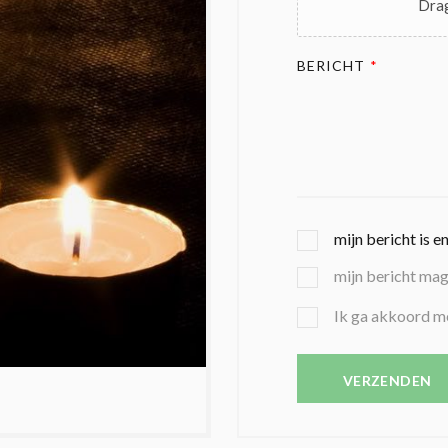
Drag
BERICHT
*
G
mijn bericht is e
E
mijn bericht ma
K
O
B
Ik ga akkoord m
Z
E
E
V
N
E
VERZENDEN
C
S
O
T
N
I
D