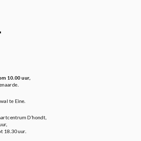
L
om 10.00 uur,
enaarde.
wal te Eine.
vaartcentrum D’hondt,
uur,
t 18.30 uur.