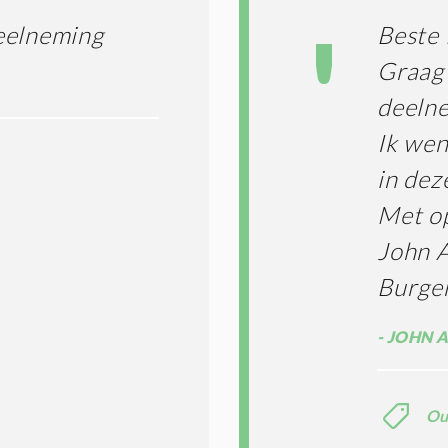
eelneming
Beste 
Graag 
deeln
Ik wen
in dez
Met o
John 
Burge
JOHN 
Ou