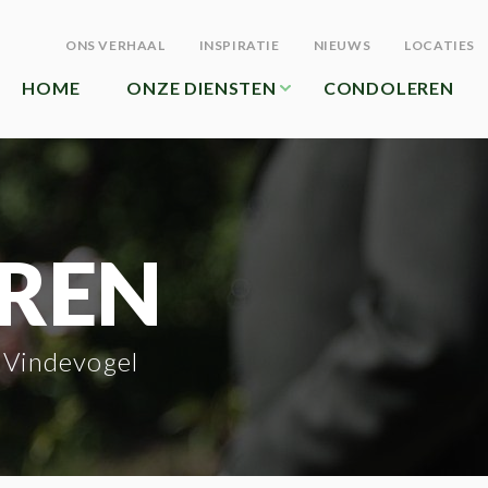
ONS VERHAAL
INSPIRATIE
NIEUWS
LOCATIES
HOME
ONZE DIENSTEN
CONDOLEREN
REN
 Vindevogel