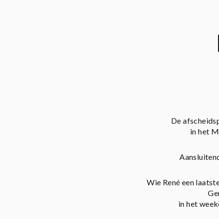
De afscheidsp
in het 
Aansluitend
Wie René een laatste
Gen
in het week