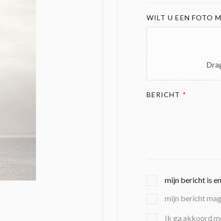
WILT U EEN FOTO M
Drag
BERICHT
*
G
mijn bericht is e
E
mijn bericht ma
K
O
B
Ik ga akkoord m
Z