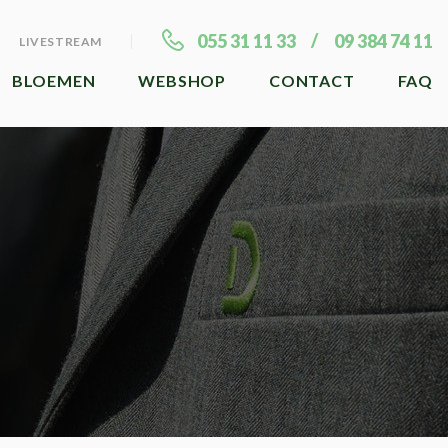
055 31 11 33
09 384 74 11
LIVESTREAM
BLOEMEN
WEBSHOP
CONTACT
FAQ