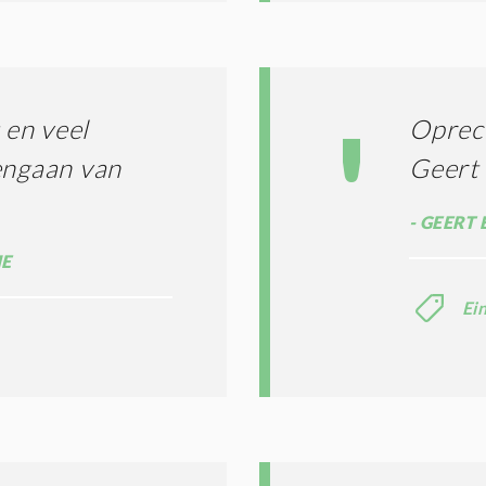
D
I
T
I
E
S
en veel
Oprech
*
engaan van
Geert 
GEERT 
IE
Ei