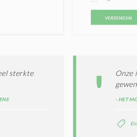
E
E
V
N
E
VERZENDEN
C
S
O
T
N
I
D
G
O
I
L
N
A
G
T
T
I
el sterkte
Onze i
E
E
R
gewens
*
M
E
ENS
HET MO
N
E
N
C
Ei
O
N