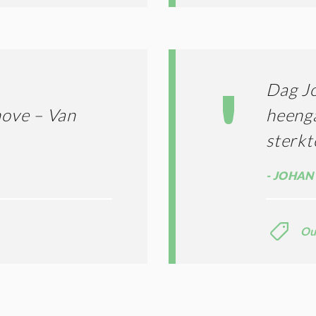
Dag Jo
ove – Van
heenga
sterkt
JOHAN
Ou