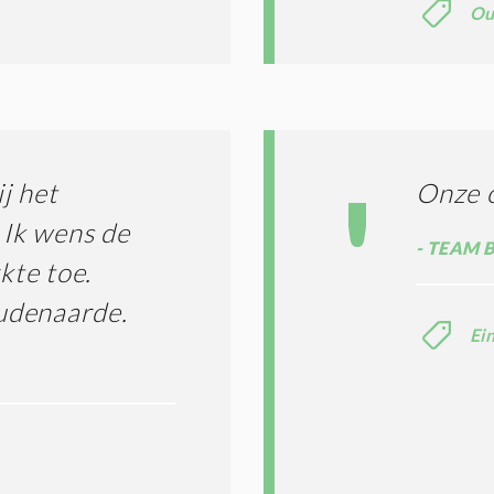
Ou
I
E
S
*
j het
Onze 
 Ik wens de
TEAM B
kte toe.
udenaarde.
Ei