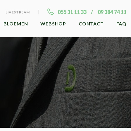
055 31 11 33
09 384 74 11
LIVESTREAM
BLOEMEN
WEBSHOP
CONTACT
FAQ