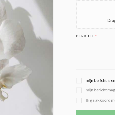
Drag
BERICHT
*
G
mijn bericht is e
E
mijn bericht ma
K
O
B
Ik ga akkoord m
Z
E
E
V
N