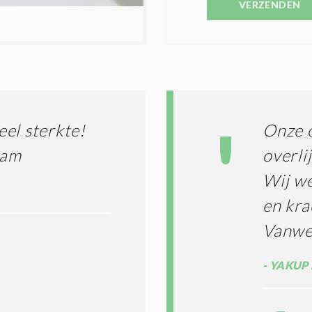
E
VERZENDEN
C
S
O
T
N
I
D
G
O
I
L
N
A
G
T
T
I
el sterkte!
Onze o
E
E
R
eam
overli
*
M
Wij we
E
N
en kra
E
N
Vanweg
C
O
YAKUP 
N
D
I
T