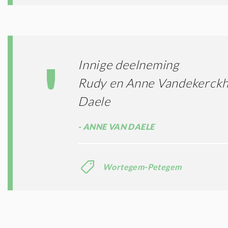
Innige deelneming
Rudy en Anne Vandekerckh
Daele
ANNE VAN DAELE
Wortegem-Petegem