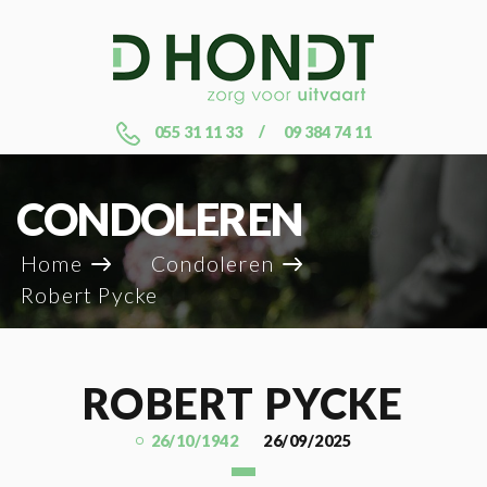
055 31 11 33
09 384 74 11
CONDOLEREN
Home
Condoleren
Robert Pycke
ROBERT PYCKE
26/10/1942
26/09/2025