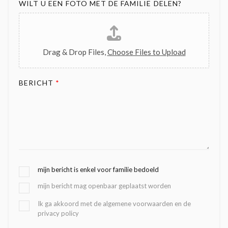
WILT U EEN FOTO MET DE FAMILIE DELEN?
Drag & Drop Files,
Choose Files to Upload
BERICHT
*
G
mijn bericht is enkel voor familie bedoeld
E
mijn bericht mag openbaar geplaatst worden
K
O
B
Ik ga akkoord met de algemene voorwaarden en de
Z
privacy policy
E
E
V