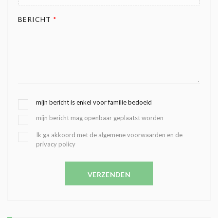
BERICHT
*
G
mijn bericht is enkel voor familie bedoeld
E
mijn bericht mag openbaar geplaatst worden
K
O
B
Ik ga akkoord met de algemene voorwaarden en de
Z
privacy policy
E
E
V
N
E
C
VERZENDEN
S
O
T
N
I
D
G
O
I