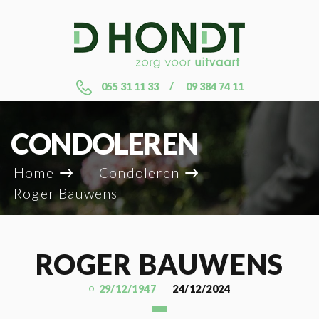
055 31 11 33
09 384 74 11
CONDOLEREN
Home
Condoleren
Roger Bauwens
ROGER BAUWENS
29/12/1947
24/12/2024