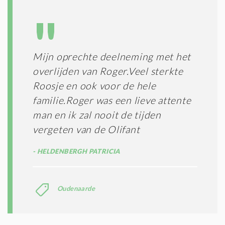
L
N
A
G
T
T
I
E
E
R
Mijn oprechte deelneming met het
*
M
overlijden van Roger.Veel sterkte
E
N
Roosje en ook voor de hele
E
familie.Roger was een lieve attente
N
man en ik zal nooit de tijden
C
O
vergeten van de Olifant
N
D
HELDENBERGH PATRICIA
I
T
I
E
Oudenaarde
S
*