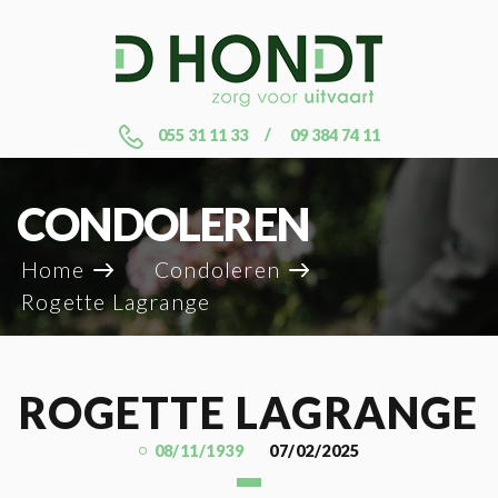
055 31 11 33
09 384 74 11
CONDOLEREN
Home
Condoleren
Rogette Lagrange
ROGETTE LAGRANGE
08/11/1939
07/02/2025