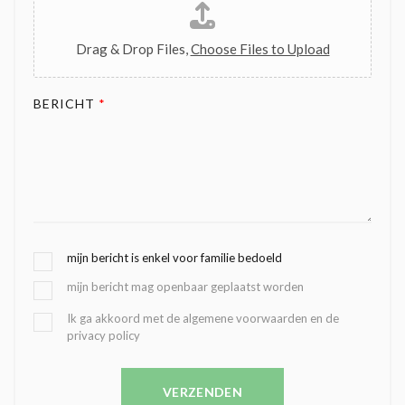
Drag & Drop Files,
Choose Files to Upload
BERICHT
*
G
mijn bericht is enkel voor familie bedoeld
E
mijn bericht mag openbaar geplaatst worden
K
O
B
Ik ga akkoord met de algemene voorwaarden en de
Z
privacy policy
E
E
V
N
E
C
VERZENDEN
S