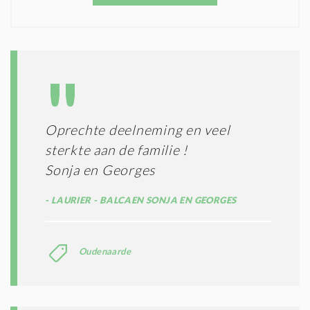
O
T
N
I
D
G
O
I
L
N
A
G
T
T
I
E
E
R
Oprechte deelneming en veel
*
M
sterkte aan de familie !
E
N
Sonja en Georges
E
N
LAURIER - BALCAEN SONJA EN GEORGES
C
O
N
Oudenaarde
D
I
T
I