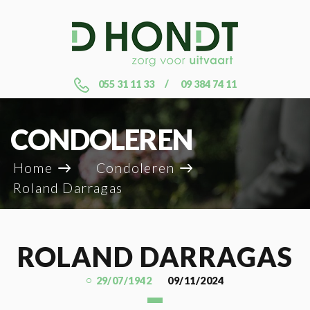
055 31 11 33
09 384 74 11
CONDOLEREN
Home
Condoleren
Roland Darragas
ROLAND DARRAGAS
29/07/1942
09/11/2024