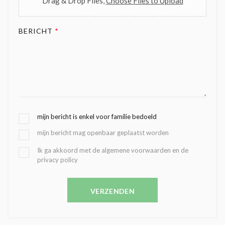
Drag & Drop Files,
Choose Files to Upload
BERICHT
*
G
mijn bericht is enkel voor familie bedoeld
E
mijn bericht mag openbaar geplaatst worden
K
O
B
Ik ga akkoord met de algemene voorwaarden en de
Z
privacy policy
E
E
V
N
E
C
VERZENDEN
S
O
T
N
I
D
G