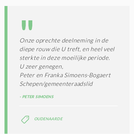
O
I
L
N
A
G
T
T
I
E
E
R
Onze oprechte deelneming in de
*
M
diepe rouw die U treft, en heel veel
E
N
sterkte in deze moeilijke periode.
E
U zeer genegen,
N
Peter en Franka Simoens-Bogaert
C
O
Schepen/gemeenteraadslid
N
D
PETER SIMOENS
I
T
I
E
OUDENAARDE
S
*