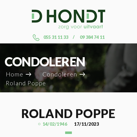
055 31 11 33
09 384 74 11
CONDOLEREN
Home
Condoleren
Roland Poppe
ROLAND POPPE
14/02/1946
17/11/2023