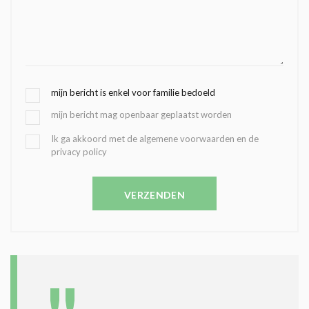
G
mijn bericht is enkel voor familie bedoeld
E
mijn bericht mag openbaar geplaatst worden
K
O
B
Ik ga akkoord met de algemene voorwaarden en de
Z
privacy policy
E
E
V
N
E
C
VERZENDEN
S
O
T
N
I
D
G
O
I
L
N
A
G
T
T