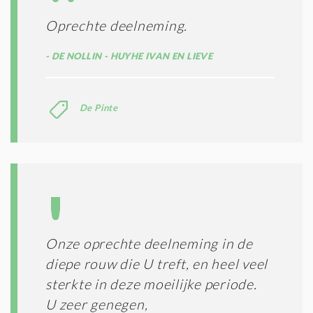
I
E
E
R
Oprechte deelneming.
*
M
E
DE NOLLIN - HUYHE IVAN EN LIEVE
N
E
N
C
De Pinte
O
N
D
I
T
I
E
S
*
Onze oprechte deelneming in de
diepe rouw die U treft, en heel veel
sterkte in deze moeilijke periode.
U zeer genegen,