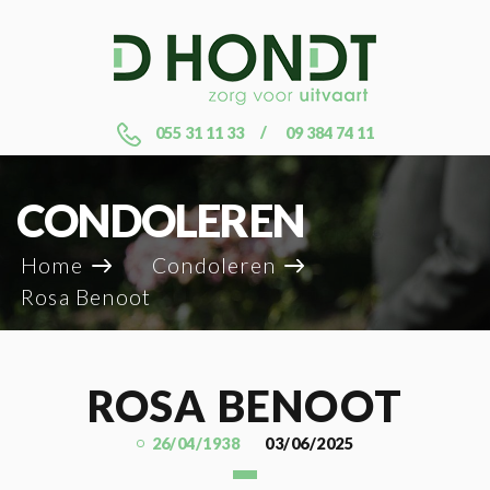
055 31 11 33
09 384 74 11
CONDOLEREN
Home
Condoleren
Rosa Benoot
ROSA BENOOT
26/04/1938
03/06/2025