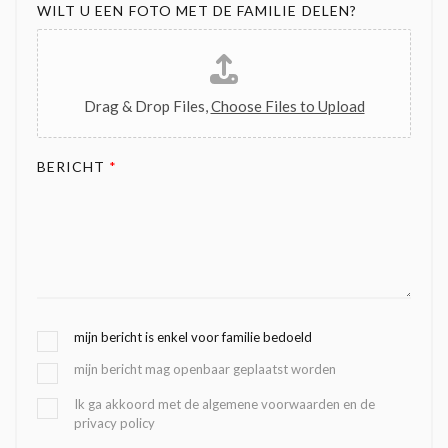
WILT U EEN FOTO MET DE FAMILIE DELEN?
Drag & Drop Files,
Choose Files to Upload
BERICHT
*
G
mijn bericht is enkel voor familie bedoeld
E
mijn bericht mag openbaar geplaatst worden
K
O
B
Ik ga akkoord met de algemene voorwaarden en de
Z
privacy policy
E
E
V