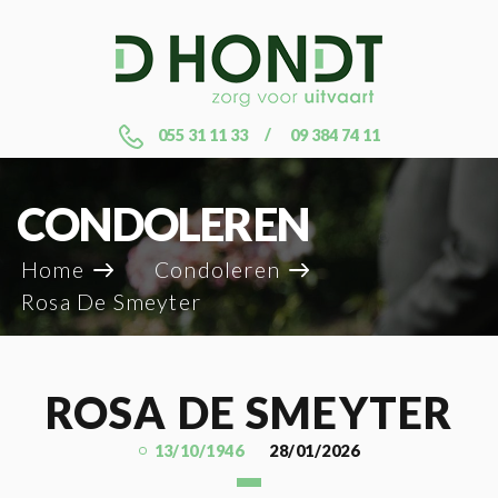
055 31 11 33
09 384 74 11
CONDOLEREN
Home
Condoleren
Rosa De Smeyter
ROSA DE SMEYTER
13/10/1946
28/01/2026