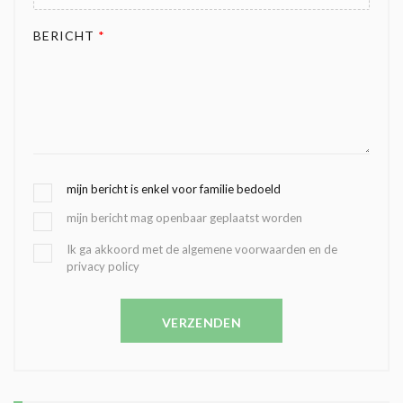
BERICHT
*
G
mijn bericht is enkel voor familie bedoeld
E
mijn bericht mag openbaar geplaatst worden
K
O
B
Ik ga akkoord met de algemene voorwaarden en de
Z
privacy policy
E
E
V
N
E
C
VERZENDEN
S
O
T
N
I
D
G
O
I