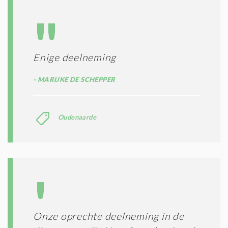
L
N
A
G
T
T
I
E
E
R
Enige deelneming
*
M
E
MARIJKE DE SCHEPPER
N
E
N
C
Oudenaarde
O
N
D
I
T
I
E
S
*
Onze oprechte deelneming in de