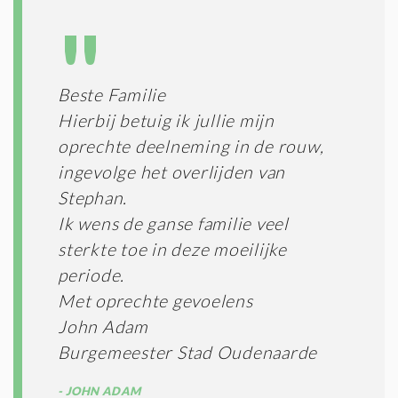
L
N
A
G
T
T
I
E
E
R
Beste Familie
*
M
Hierbij betuig ik jullie mijn
E
N
oprechte deelneming in de rouw,
E
ingevolge het overlijden van
N
Stephan.
C
O
Ik wens de ganse familie veel
N
sterkte toe in deze moeilijke
D
I
periode.
T
Met oprechte gevoelens
I
John Adam
E
S
Burgemeester Stad Oudenaarde
*
JOHN ADAM