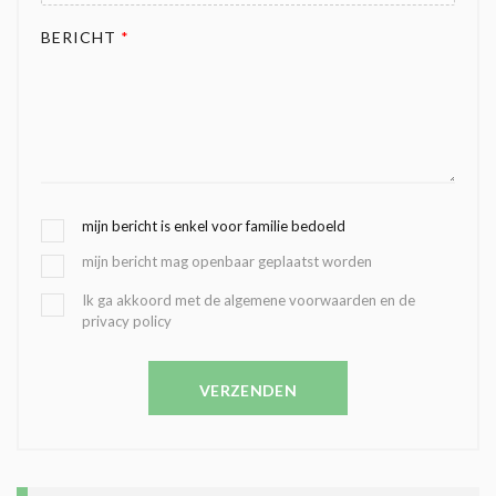
BERICHT
*
G
mijn bericht is enkel voor familie bedoeld
E
mijn bericht mag openbaar geplaatst worden
K
O
B
Ik ga akkoord met de algemene voorwaarden en de
Z
privacy policy
E
E
V
N
E
C
VERZENDEN
S
O
T
N
I
D
G
O
I