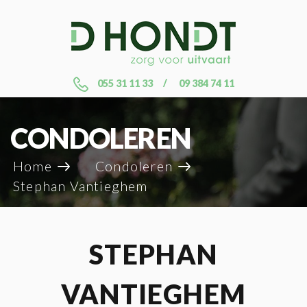
055 31 11 33
09 384 74 11
CONDOLEREN
Home
Condoleren
Stephan Vantieghem
STEPHAN
VANTIEGHEM