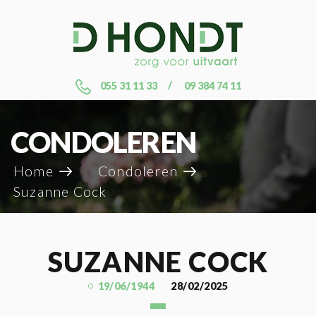
055 31 11 33
09 384 74 11
CONDOLEREN
Home
Condoleren
Suzanne Cock
SUZANNE COCK
19/06/1944
28/02/2025