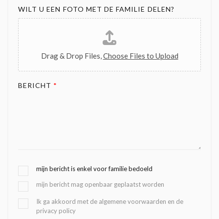
WILT U EEN FOTO MET DE FAMILIE DELEN?
Drag & Drop Files,
Choose Files to Upload
BERICHT
*
G
mijn bericht is enkel voor familie bedoeld
E
mijn bericht mag openbaar geplaatst worden
K
O
B
Ik ga akkoord met de algemene voorwaarden en de
Z
privacy policy
E