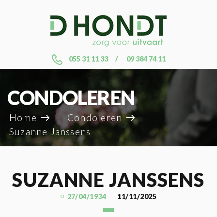
055 31 11 33
09 384 74 11
CONDOLEREN
Home
Condoleren
Suzanne Janssens
SUZANNE JANSSENS
27/04/1934
11/11/2025