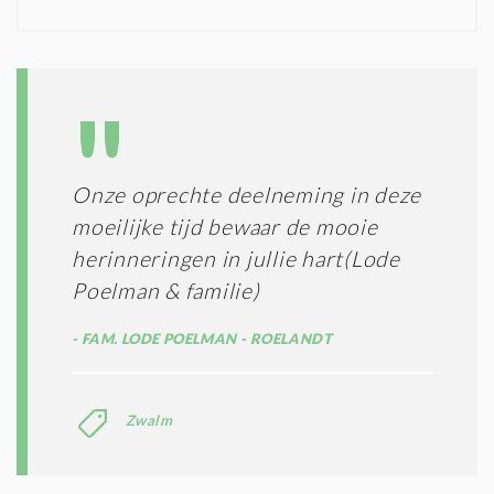
N
I
D
G
O
I
L
N
A
G
T
T
I
E
E
R
Onze oprechte deelneming in deze
*
M
moeilijke tijd bewaar de mooie
E
N
herinneringen in jullie hart(Lode
E
Poelman & familie)
N
C
FAM. LODE POELMAN - ROELANDT
O
N
D
I
Zwalm
T
I
E