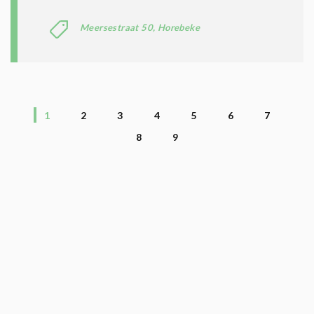
Meersestraat 50, Horebeke
1
2
3
4
5
6
7
8
9