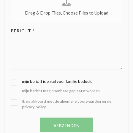
Drag & Drop Files,
Choose Files to Upload
BERICHT
*
G
mijn bericht is enkel voor familie bedoeld
E
mijn bericht mag openbaar geplaatst worden
K
O
B
Ik ga akkoord met de algemene voorwaarden en de
Z
privacy policy
E
E
V
N
E
C
VERZENDEN
S
O
T