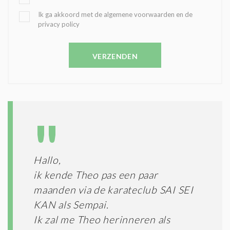
K
O
B
Ik ga akkoord met de algemene voorwaarden en de
Z
privacy policy
E
E
V
N
E
C
VERZENDEN
S
O
T
N
I
D
G
O
I
L
N
A
G
T
T
I
E
E
R
Hallo,
*
M
ik kende Theo pas een paar
E
N
maanden via de karateclub SAI SEI
E
KAN als Sempai.
N
Ik zal me Theo herinneren als
C