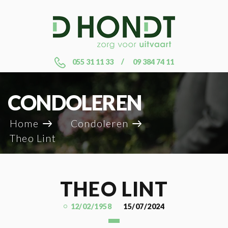
055 31 11 33
09 384 74 11
CONDOLEREN
Home
Condoleren
Theo Lint
THEO LINT
12/02/1958
15/07/2024