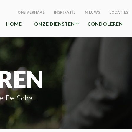
ONS VERHAAL
INSPIRATIE
NIEUWS
LOCATIES
HOME
ONZE DIENSTEN
CONDOLEREN
REN
e Schamphelaere