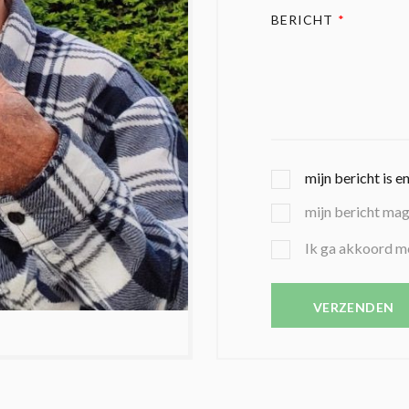
BERICHT
*
G
mijn bericht is e
E
mijn bericht ma
K
O
B
Ik ga akkoord m
Z
E
E
V
N
E
VERZENDEN
C
S
O
T
N
I
D
G
O
I
L