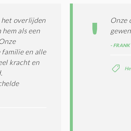
N
A
G
T
T
I
het overlijden
Onze o
E
E
R
n hem als een
gewen
*
M
 Onze
E
FRANK 
N
familie en alle
E
N
el kracht en
C
He
O
.
N
chelde
D
I
T
I
E
S
*