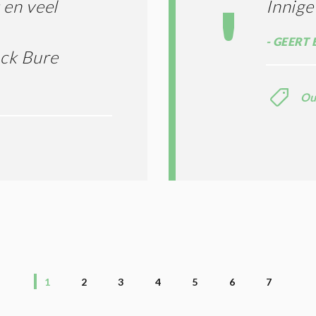
en veel
Innige
GEERT 
uck Bure
Ou
1
2
3
4
5
6
7