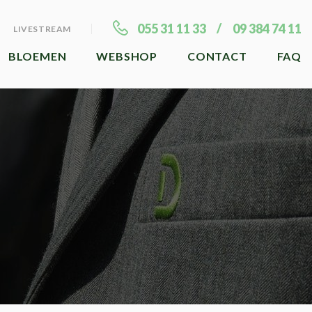
055 31 11 33
09 384 74 11
LIVESTREAM
BLOEMEN
WEBSHOP
CONTACT
FAQ