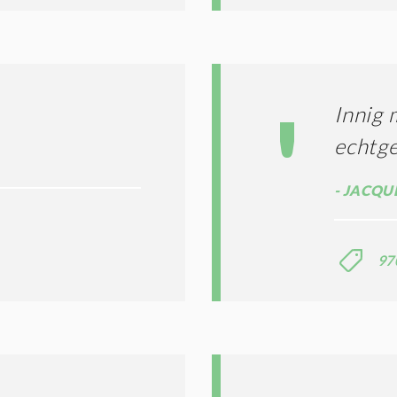
Innig 
echtg
JACQUE
97