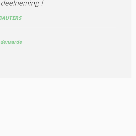
 deelneming !
BAUTERS
denaarde