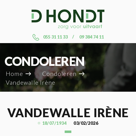
055 31 11 33
09 384 74 11
CONDOLEREN
Home
Condoleren
Vandewalle Irène
VANDEWALLE IRÈNE
18/07/1934
03/02/2026