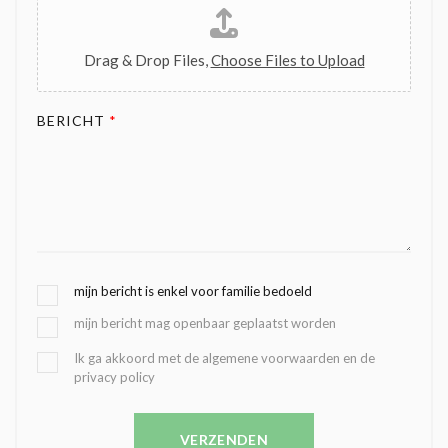
Drag & Drop Files,
Choose Files to Upload
BERICHT
*
G
mijn bericht is enkel voor familie bedoeld
E
mijn bericht mag openbaar geplaatst worden
K
O
B
Ik ga akkoord met de algemene voorwaarden en de
Z
privacy policy
E
E
V
N
E
C
VERZENDEN
S