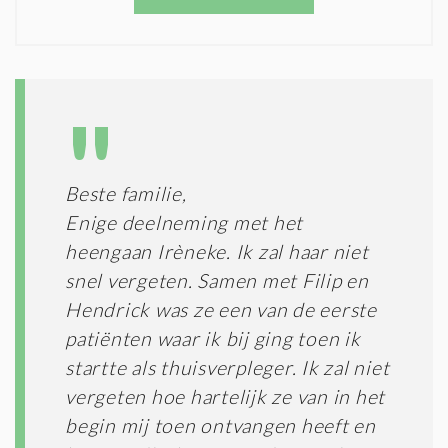
O
T
N
I
D
G
O
I
L
N
A
G
T
T
I
E
E
R
Beste familie,
*
M
Enige deelneming met het
E
N
heengaan Irèneke. Ik zal haar niet
E
snel vergeten. Samen met Filip en
N
Hendrick was ze een van de eerste
C
O
patiënten waar ik bij ging toen ik
N
startte als thuisverpleger. Ik zal niet
D
I
vergeten hoe hartelijk ze van in het
T
begin mij toen ontvangen heeft en
I