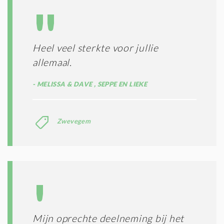
N
A
G
T
T
I
E
E
R
Heel veel sterkte voor jullie
*
M
allemaal.
E
N
MELISSA & DAVE , SEPPE EN LIEKE
E
N
C
O
Zwevegem
N
D
I
T
I
E
S
*
Mijn oprechte deelneming bij het