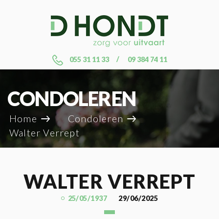
055 31 11 33
09 384 74 11
CONDOLEREN
Home
Condoleren
Walter Verrept
WALTER VERREPT
25/05/1937
29/06/2025