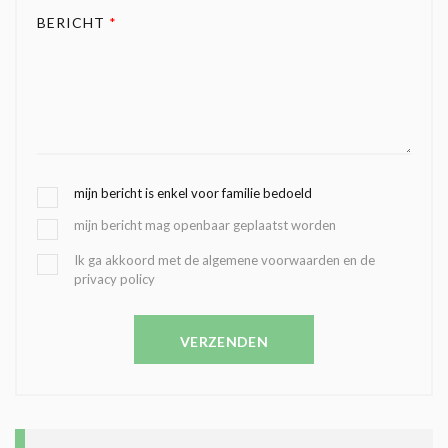
BERICHT
*
G
mijn bericht is enkel voor familie bedoeld
E
mijn bericht mag openbaar geplaatst worden
K
O
B
Ik ga akkoord met de algemene voorwaarden en de
Z
privacy policy
E
E
V
N
E
C
VERZENDEN
S
O
T
N
I
D
G
O
I
L