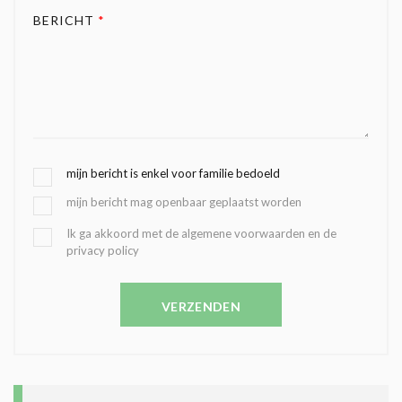
BERICHT
*
G
mijn bericht is enkel voor familie bedoeld
E
mijn bericht mag openbaar geplaatst worden
K
O
B
Ik ga akkoord met de algemene voorwaarden en de
Z
privacy policy
E
E
V
N
E
C
VERZENDEN
S
O
T
N
I
D
G
O
I
L