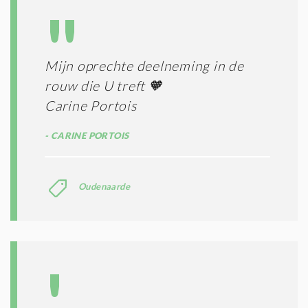
N
A
G
T
T
I
E
E
R
Mijn oprechte deelneming in de
*
M
rouw die U treft 🧡
E
N
Carine Portois
E
N
CARINE PORTOIS
C
O
N
Oudenaarde
D
I
T
I
E
S
*