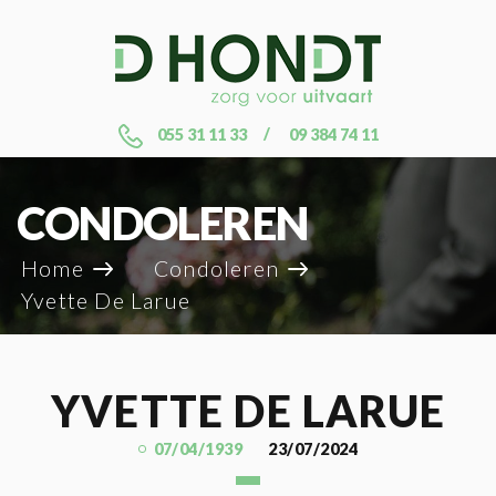
055 31 11 33
09 384 74 11
CONDOLEREN
Home
Condoleren
Yvette De Larue
YVETTE DE LARUE
07/04/1939
23/07/2024