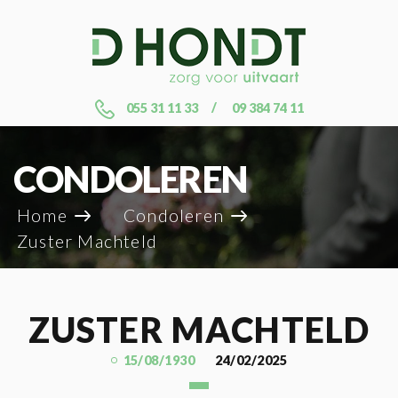
055 31 11 33
09 384 74 11
CONDOLEREN
Home
Condoleren
Zuster Machteld
ZUSTER MACHTELD
15/08/1930
24/02/2025