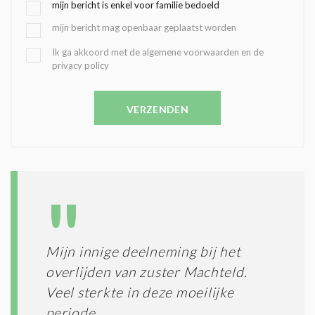
G
mijn bericht is enkel voor familie bedoeld
E
mijn bericht mag openbaar geplaatst worden
K
O
B
Ik ga akkoord met de algemene voorwaarden en de
Z
privacy policy
E
E
V
N
E
C
VERZENDEN
S
O
T
N
I
D
G
O
I
L
N
A
G
T
T
I
E
E
R
Mijn innige deelneming bij het
*
M
overlijden van zuster Machteld.
E
N
Veel sterkte in deze moeilijke
E
periode.