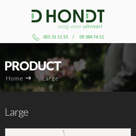
055 31 11 33
09 384 74 11
PRODUCT
Home
Large
Large