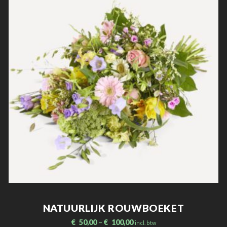
NATUURLIJK ROUWBOEKET
€
50,00
–
€
100,00
incl. btw