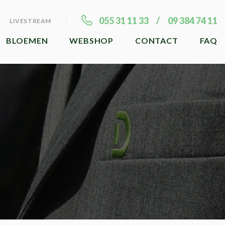
055 31 11 33
09 384 74 11
LIVESTREAM
BLOEMEN
WEBSHOP
CONTACT
FAQ