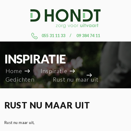
055 31 11 33
09 384 74 11
INSPIRATIE
Home
Inspiratie
Gedichten
Rust nu maar uit
RUST NU MAAR UIT
Rust nu maar uit,