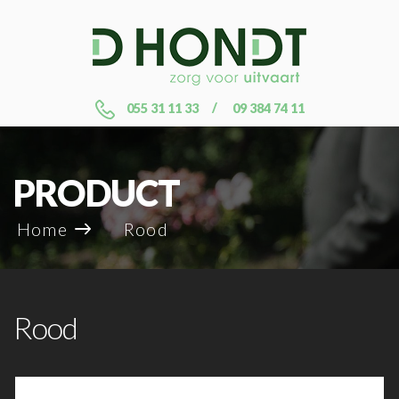
055 31 11 33
09 384 74 11
PRODUCT
Home
Rood
Rood