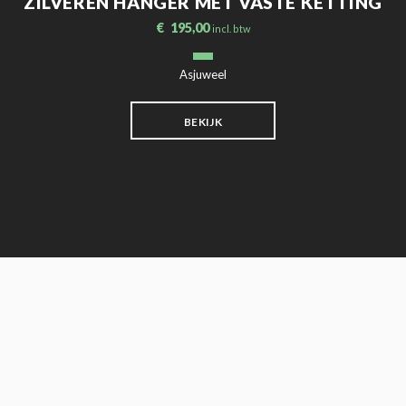
ZILVEREN HANGER MET VASTE KETTING
€
195,00
incl. btw
Asjuweel
BEKIJK