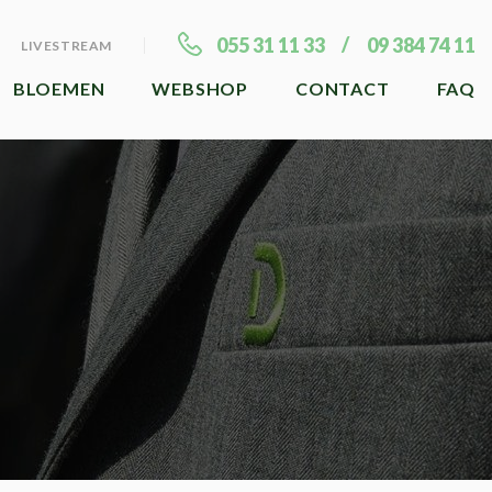
055 31 11 33
09 384 74 11
LIVESTREAM
BLOEMEN
WEBSHOP
CONTACT
FAQ