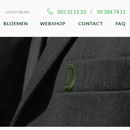
055 31 11 33
09 384 74 11
LIVESTREAM
BLOEMEN
WEBSHOP
CONTACT
FAQ